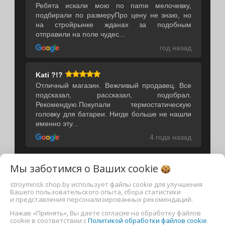
Ребята искали мою no name мелочевку,
подбирали по размеруПро цену не знаю, но
на стройрынке жданах за подобным
отправили на поле чудес...
год назад
Kati ?!?
Отличный магазин. Вежливый продавец. Все
подсказал, рассказал, подобрал.
Рекомендую.Покупали термостатическую
головку для батареи. Нигде больше не нашли
именно эту...
4 года назад
Виджет отзывов
Мы заботимся о Ваших
cookie
ЧТУП "Наша Сантехника"
stroyminsk.shop.by использует файлы cookie для улучшения
Режим работы: Пн , Вт , Ср , Чт , Пт , Сб , Вс c 08:00 до 20:00
Вашего пользовательского опыта, сбора статистики
Свидетельство выдано 27 марта 2012 г. Администрацией
и представления персонализированных рекомендаций.
Фрунзенского района г. Минска
Нажав «Принять», Вы даете согласие на обработку файлов
УНП 191712947
cookie в соответствии с
Политикой обработки файлов cookie
.
г. Минск , ул. Пономаренко 35а , 116 индекс 220015