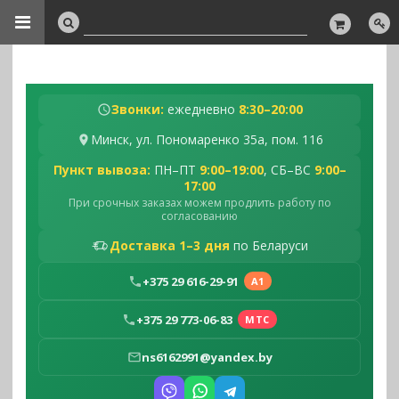
Звонки:
ежедневно
8:30–20:00
Минск, ул. Пономаренко 35а, пом. 116
Пункт вывоза:
ПН–ПТ
9:00–19:00
, СБ–ВС
9:00–
17:00
При срочных заказах можем продлить работу по
согласованию
Доставка 1–3 дня
по Беларуси
+375 29 616-29-91
А1
+375 29 773-06-83
МТС
ns6162991@yandex.by